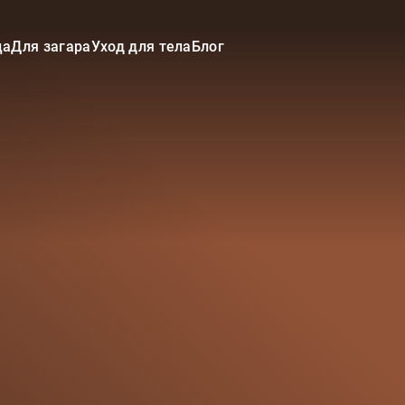
ца
Для загара
Уход для тела
Блог