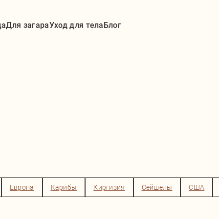
ца
Для загара
Уход для тела
Блог
Европа
Карибы
Киргизия
Сейшелы
США